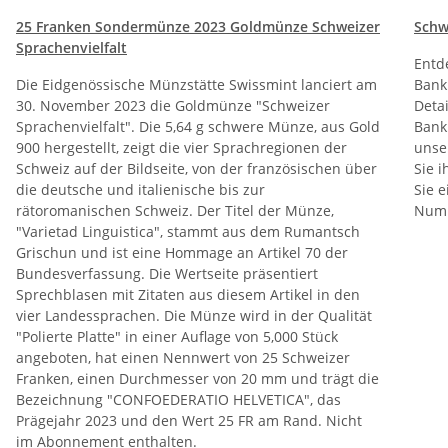
25 Franken Sondermünze 2023 Goldmünze Schweizer
Schw
Sprachenvielfalt
Entd
Die Eidgenössische Münzstätte Swissmint lanciert am
Bank
30. November 2023 die Goldmünze "Schweizer
Deta
Sprachenvielfalt". Die 5,64 g schwere Münze, aus Gold
Bank
900 hergestellt, zeigt die vier Sprachregionen der
unse
Schweiz auf der Bildseite, von der französischen über
Sie 
die deutsche und italienische bis zur
Sie e
rätoromanischen Schweiz. Der Titel der Münze,
Numis
"Varietad Linguistica", stammt aus dem Rumantsch
Grischun und ist eine Hommage an Artikel 70 der
Bundesverfassung. Die Wertseite präsentiert
Sprechblasen mit Zitaten aus diesem Artikel in den
vier Landessprachen. Die Münze wird in der Qualität
"Polierte Platte" in einer Auflage von 5,000 Stück
angeboten, hat einen Nennwert von 25 Schweizer
Franken, einen Durchmesser von 20 mm und trägt die
Bezeichnung "CONFOEDERATIO HELVETICA", das
Prägejahr 2023 und den Wert 25 FR am Rand. Nicht
im Abonnement enthalten.