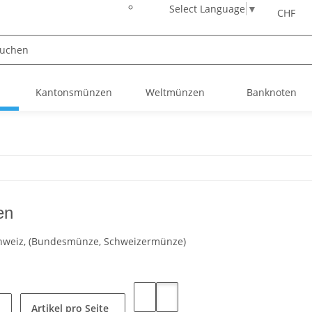
Select Language
▼
CHF
Kantonsmünzen
Weltmünzen
Banknoten
en
hweiz, (Bundesmünze, Schweizermünze)
Artikel pro Seite