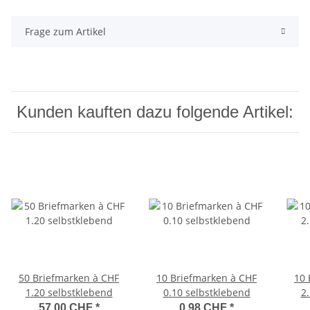
Frage zum Artikel
Kunden kauften dazu folgende Artikel:
50 Briefmarken à CHF
10 Briefmarken à CHF
10 
1.20 selbstklebend
0.10 selbstklebend
2
57,00 CHF
*
0,98 CHF
*