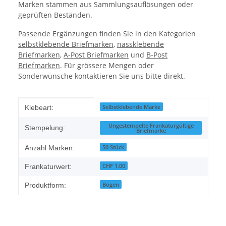
Marken stammen aus Sammlungsauflösungen oder
geprüften Beständen.
Passende Ergänzungen finden Sie in den Kategorien
selbstklebende Briefmarken
,
nassklebende
Briefmarken
,
A-Post Briefmarken
und
B-Post
Briefmarken
. Für grössere Mengen oder
Sonderwünsche kontaktieren Sie uns bitte direkt.
Produkteigenschaft
Wert
Selbstklebende Marke
Klebeart:
Ungestempelte Frankaturgültige
Stempelung:
Briefmarke
50 Stück
Anzahl Marken:
CHF 1.00
Frankaturwert:
Bögen
Produktform: