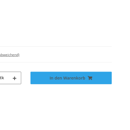
 abweichend)
tk
In den Warenkorb