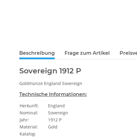
weitere Registerkarten anzeigen
Beschreibung
Frage zum Artikel
Preisv
Sovereign 1912 P
Goldmünze England Sovereign
Technische Informationen:
Herkunft:
England
Nominal:
Sovereign
Jahr:
1912 P
Material:
Gold
Katalog: