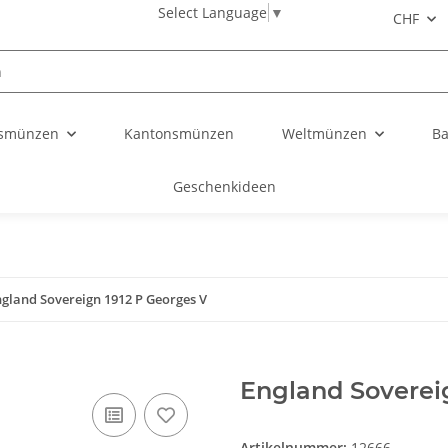
Select Language
▼
CHF
smünzen
Kantonsmünzen
Weltmünzen
Ba
Geschenkideen
gland Sovereign 1912 P Georges V
England Soverei
Artikelnummer:
12666