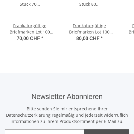
Frankaturgültige
Frankaturgültige
Briefmarken Lot 100
Briefmarken Lot 100
Br
Stück 70 Rappen (na01)
Stück 80 Rappen (na01)
Stüc
70,00 CHF
*
80,00 CHF
*
Newsletter Abonnieren
Bitte senden Sie mir entsprechend Ihrer
Datenschutzerklärung
regelmäßig und jederzeit widerruflich
Informationen zu Ihrem Produktsortiment per E-Mail zu.