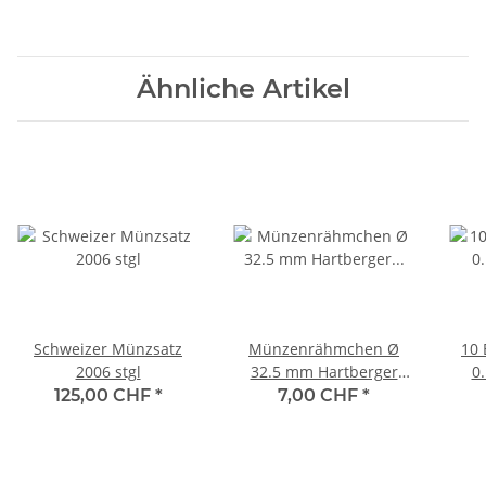
Ähnliche Artikel
Schweizer Münzsatz
Münzenrähmchen Ø
10 
2006 stgl
32.5 mm Hartberger
0
(25er Pack)
125,00 CHF
*
7,00 CHF
*