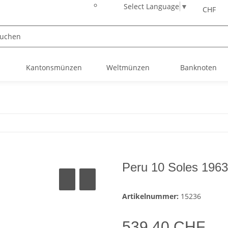
Select Language
▼
CHF
Kantonsmünzen
Weltmünzen
Banknoten
Peru 10 Soles 1963
Artikelnummer:
15236
539,40 CHF