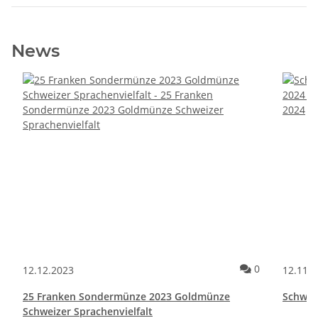
News
Kommentare 
0
12.12.2023
12.11.
25 Franken Sondermünze 2023 Goldmünze
Schwei
Schweizer Sprachenvielfalt