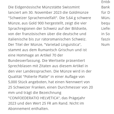
Entdec
Die Eidgenössische Münzstätte Swissmint
Bankno
lanciert am 30. November 2023 die Goldmünze
für Det
"Schweizer Sprachenvielfalt". Die 5,64 g schwere
Münzen 
Münze, aus Gold 900 hergestellt, zeigt die vier
bequem
Sprachregionen der Schweiz auf der Bildseite,
Lieferu
von der französischen über die deutsche und
in Solo
italienische bis zur rätoromanischen Schweiz.
faszini
Der Titel der Münze, "Varietad Linguistica",
Numisma
stammt aus dem Rumantsch Grischun und ist
eine Hommage an Artikel 70 der
Bundesverfassung. Die Wertseite präsentiert
Sprechblasen mit Zitaten aus diesem Artikel in
den vier Landessprachen. Die Münze wird in der
Qualität "Polierte Platte" in einer Auflage von
5,000 Stück angeboten, hat einen Nennwert von
25 Schweizer Franken, einen Durchmesser von 20
mm und trägt die Bezeichnung
"CONFOEDERATIO HELVETICA", das Prägejahr
2023 und den Wert 25 FR am Rand. Nicht im
Abonnement enthalten.