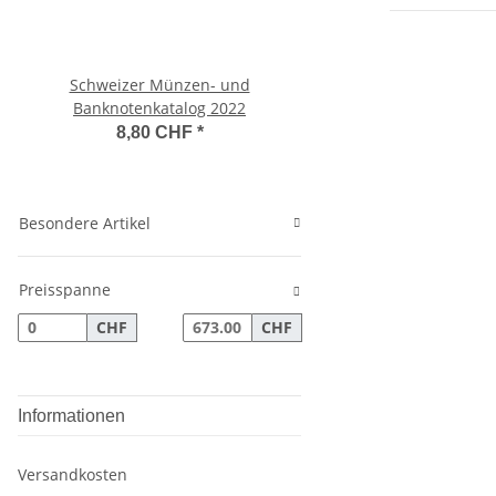
Schweizer Münzen- und
Schweiz 10 Franken 
Banknotenkatalog 2022
Vreneli
8,80 CHF
*
825,50 CHF
Besondere Artikel
Preisspanne
CHF
CHF
Informationen
Versandkosten