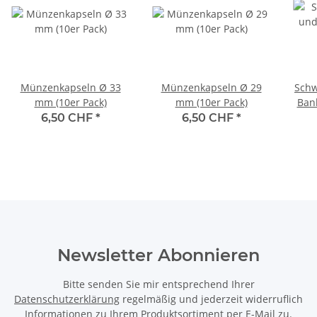
Münzenkapseln Ø 33
Münzenkapseln Ø 29
Schw
mm (10er Pack)
mm (10er Pack)
Ban
6,50 CHF
*
6,50 CHF
*
Newsletter Abonnieren
Bitte senden Sie mir entsprechend Ihrer
Datenschutzerklärung
regelmäßig und jederzeit widerruflich
Informationen zu Ihrem Produktsortiment per E-Mail zu.